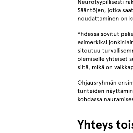
Neurotyypillisesti ra
Sääntöjen, jotka saat
noudattaminen on kuo
Yhdessä sovitut pelis
esimerkiksi jonkinlai
sitoutuu turvallisemm
olemiselle yhteiset 
siitä, mikä on vaikkap
Ohjausryhmän ensimmä
tunteiden näyttämine
kohdassa nauramise
Yhteys toi