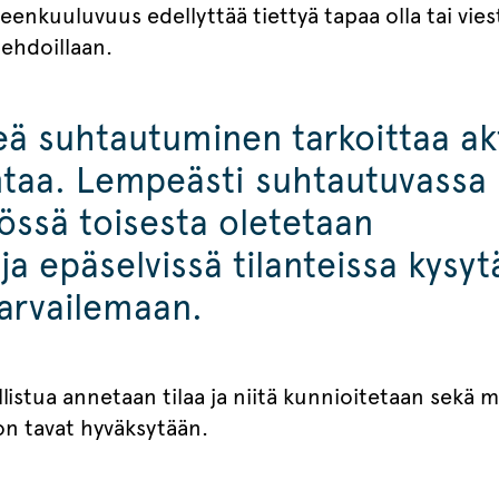
eenkuuluvuus edellyttää tiettyä tapaa olla tai viest
a ehdoillaan.
 suhtautuminen tarkoittaa akt
ntaa. Lempeästi suhtautuvassa
össä toisesta oletetaan
ja epäselvissä tilanteissa kysyt
arvailemaan.
sallistua annetaan tilaa ja niitä kunnioitetaan sekä
lon tavat hyväksytään.