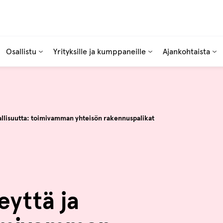
Osallistu
Yrityksille ja kumppaneille
Ajankohtaista
sallisuutta: toimivamman yhteisön rakennuspalikat
eyttä ja