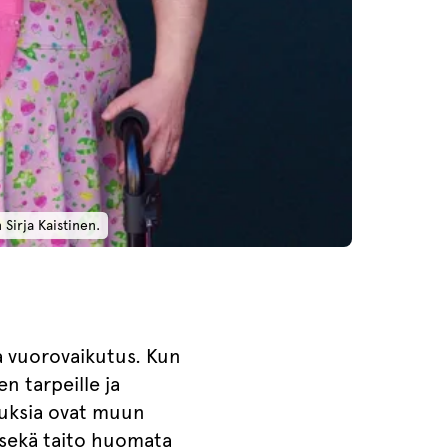
Sirja Kaistinen.
ja vuorovaikutus. Kun
n tarpeille ja
vuuksia ovat muun
 sekä taito huomata