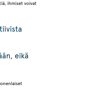
iä, ihmiset voivat
iivista
ään, eikä
 monenlaiset