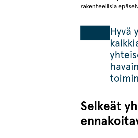
rakenteellisia epäsel
Hyvä 
kaikki
yhtei
havai
toimi
Selkeät yh
ennakoita