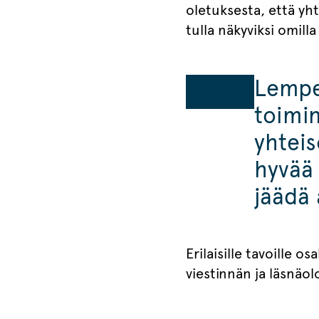
oletuksesta, että yht
tulla näkyviksi omill
Lempeä
toimi
yhteis
hyvää 
jäädä 
Erilaisille tavoille o
viestinnän ja läsnäo