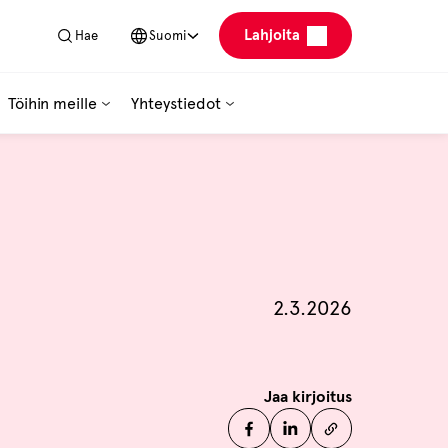
Lahjoita
Hae
Suomi
Töihin meille
Yhteystiedot
Julkaistu
2.3.2026
Jaa kirjoitus