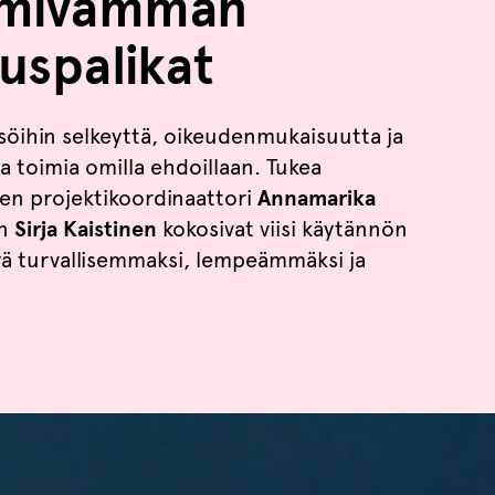
oimivamman
uspalikat
isöihin selkeyttä, oikeudenmukaisuutta ja
a toimia omilla ehdoillaan. Tukea
en projektikoordinaattori
Annamarika
en
Sirja Kaistinen
kokosivat viisi käytännön
ttyä turvallisemmaksi, lempeämmäksi ja