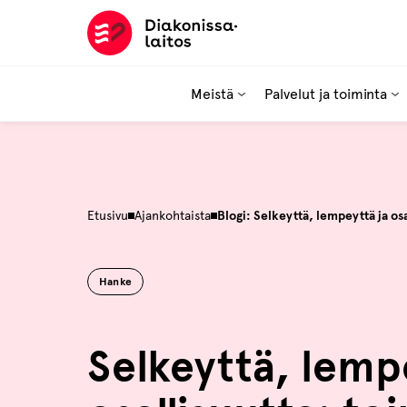
Hyppää
sisältöön
Meistä
Palvelut ja toiminta
Etusivu
Ajankohtaista
Blogi: Selkeyttä, lempeyttä ja o
Hanke
Selkeyttä, lemp