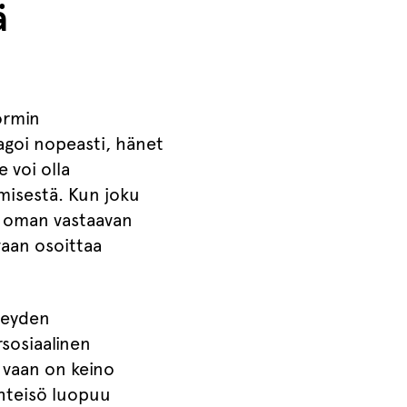
ä
ormin
eagoi nopeasti, hänet
 voi olla
tymisestä. Kun joku
n oman vastaavan
vaan osoittaa
hteyden
sosiaalinen
 vaan on keino
 yhteisö luopuu