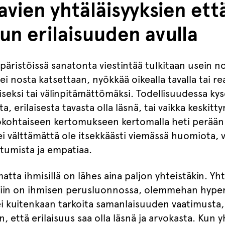
avien yhtäläisyyksien ett
un erilaisuuden avulla
mpäristöissä sanatonta viestintää tulkitaan usein n
ei nosta katsettaan, nyökkää oikealla tavalla tai r
iseksi tai välinpitämättömäksi. Todellisuudessa kyse
ista, erilaisesta tavasta olla läsnä, tai vaikka keskit
lökohtaiseen kertomukseen kertomalla heti perää
 välttämättä ole itsekkäästi viemässä huomiota, 
stumista ja empatiaa.
atta ihmisillä on lähes aina paljon yhteistäkin. Y
in on ihmisen perusluonnossa, olemmehan hyper
ei kuitenkaan tarkoita samanlaisuuden vaatimusta,
n, että erilaisuus saa olla läsnä ja arvokasta. Kun