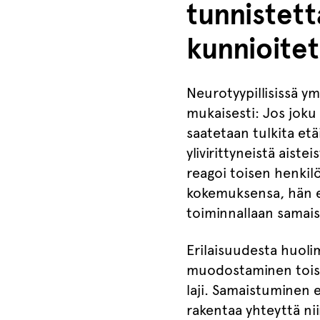
tunnistett
kunnioitet
Neurotyypillisissä y
mukaisesti: Jos joku 
saatetaan tulkita etä
ylivirittyneistä aiste
reagoi toisen henki
kokemuksensa, hän ei
toiminnallaan samai
Erilaisuudesta huolim
muodostaminen toisi
laji. Samaistuminen 
rakentaa yhteyttä nii