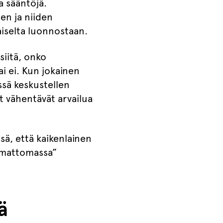
a sääntöjä.
nen ja niiden
kaiselta luonnostaan.
siitä, onko
ai ei. Kun jokainen
ssä keskustellen
t vähentävät arvailua
ä, että kaikenlainen
pimattomassa”
ä