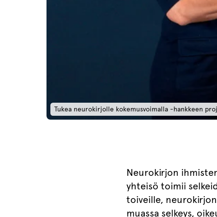
Tukea neurokirjolle kokemusvoimalla -hankkeen proj
Neurokirjon ihmisten 
yhteisö toimii selkei
toiveille, neurokirj
muassa selkeys, oike