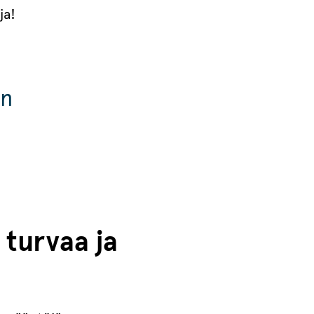
oja!
en
 turvaa ja