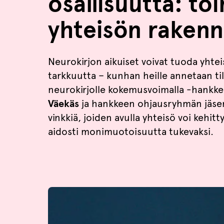
osallisuutta: t
yhteisön rakenn
Neurokirjon aikuiset voivat tuoda yhte
tarkkuutta – kunhan heille annetaan til
neurokirjolle kokemusvoimalla -hankke
Väekäs
ja hankkeen ohjausryhmän jäs
vinkkiä, joiden avulla yhteisö voi kehi
aidosti monimuotoisuutta tukevaksi.