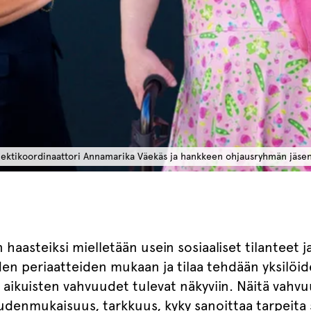
ektikoordinaattori Annamarika Väekäs ja hankkeen ohjausryhmän jäsen 
haasteiksi mielletään usein sosiaaliset tilanteet 
den periaatteiden mukaan ja tilaa tehdään yksilöide
on aikuisten vahvuudet tulevat näkyviin. Näitä vah
udenmukaisuus, tarkkuus, kyky sanoittaa tarpeita