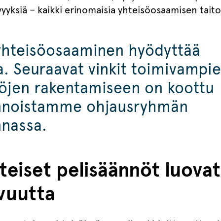
vyyksiä – kaikki erinomaisia yhteisöosaamisen tait
yhteisöosaaminen hyödyttää
a. Seuraavat vinkit toimivampi
söjen rakentamiseen on koottu
nnoistamme ohjausryhmän
nnassa.
teiset pelisäännöt luovat
vuutta