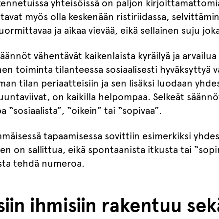
kennetuissa yhteisöissä on paljon kirjoittamattomi
tavat myös olla keskenään ristiriidassa, selvittämi
rmittavaa ja aikaa vievää, eikä sellainen suju jo
äännöt vähentävät kaikenlaista kyräilyä ja arvailua 
nen toiminta tilanteessa sosiaalisesti hyväksyttyä v
an tilan periaatteisiin ja sen lisäksi luodaan yhde
suuntaviivat, on kaikilla helpompaa. Selkeät säännö
a “sosiaalista”, “oikein” tai “sopivaa”.
isessä tapaamisessa sovittiin esimerkiksi yhdess
n on sallittua, eikä spontaanista itkusta tai “so
sta tehdä numeroa.
siin ihmisiin rakentuu sek