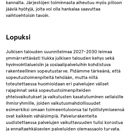
kannalta. Järjestöjen toiminnasta aiheutuu myös piiloon
jääviä hyötyjä, joita voi olla hankalaa saavuttaa
vaihtoehtoisin tavoin.
Lopuksi
Julkisen talouden suunnitelmaa 2027-2030 leimaa
ymmärrettävästi tiukka julkisen talouden kehys sekä
hyvinvointialueisiin ja sosiaalipalveluihin kohdistuva
rakenteellinen sopeutustarve. Pidämme tärkeänä, että
sopeutustoimenpiteitä tehdään, mutta niitä
toteutettaessa huomioidaan eri palvelujen väliset
rajapinnat sekä sopeutustoimenpiteiden
yhteisvaikutukset ja vaikutusten kasatutuminen sellaisille
ihmisryhmille, joiden vaikutusmahdollisuudet
esimerkiksi omaan toimeentuloonsa tai työllistymiseensä
ovat kaikkein vähäisimpiä. Palvelurakenteita
uudistettaessa palvelujen vaikuttavuuden tulisi korostua
ja ennaltaehkäisevien palveluiden olemassaolo turvata.