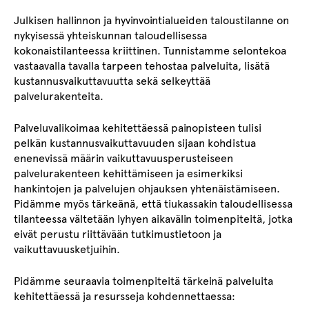
Julkisen hallinnon ja hyvinvointialueiden taloustilanne on
nykyisessä yhteiskunnan taloudellisessa
kokonaistilanteessa kriittinen. Tunnistamme selontekoa
vastaavalla tavalla tarpeen tehostaa palveluita, lisätä
kustannusvaikuttavuutta sekä selkeyttää
palvelurakenteita.
Palveluvalikoimaa kehitettäessä painopisteen tulisi
pelkän kustannusvaikuttavuuden sijaan kohdistua
enenevissä määrin vaikuttavuusperusteiseen
palvelurakenteen kehittämiseen ja esimerkiksi
hankintojen ja palvelujen ohjauksen yhtenäistämiseen.
Pidämme myös tärkeänä, että tiukassakin taloudellisessa
tilanteessa vältetään lyhyen aikavälin toimenpiteitä, jotka
eivät perustu riittävään tutkimustietoon ja
vaikuttavuusketjuihin.
Pidämme seuraavia toimenpiteitä tärkeinä palveluita
kehitettäessä ja resursseja kohdennettaessa: