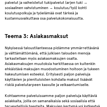
palvelut ja vaiheistetut tukipalvelut (arjen tuki →
sosiaalinen vahvistuminen → koulutus/työ) kohti
koulutuspolkuja ja työelämää ovat tärkeä ja
kustannusvaikuttava osa palvelukokonaisuutta.
Teema 3: Asiakasmaksut
Nykyisessä taloustilanteessa pidämme ymmärrettävänä
ja välttämättömänä, että julkisen talouden menoja
tarkastellaan myös asiakasmaksujen osalta.
Asiakasmaksujen muutoksia harkittaessa on kuitenkin
ehkäistävä maksujen muodostuminen hoitoon ja tukeen
hakeutumisen esteeksi. Erityisesti paljon palveluja
käyttävien ja pienituloisten kohdalla maksut lisäävät
riskiä palvelutarpeen kasvulle ja velkaantumiselle.
Kohtaamme palveluissamme paljon palveluja käyttäviä
asiakkaita, joilla on samanaikaisia sekä sosiaalisia että
terveydellisiä haasteita. Maksujen kertymä voi kytkeytyä