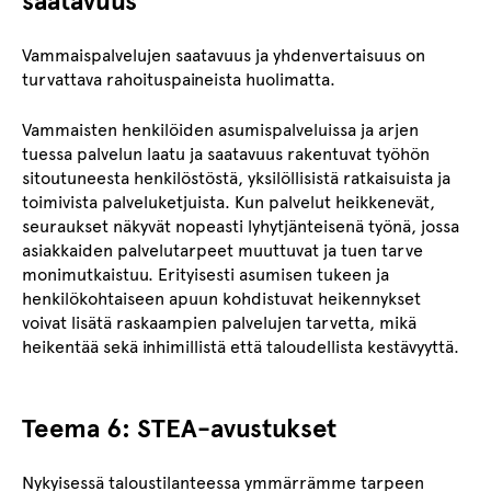
saatavuus
Vammaispalvelujen saatavuus ja yhdenvertaisuus on
turvattava rahoituspaineista huolimatta.
Vammaisten henkilöiden asumispalveluissa ja arjen
tuessa palvelun laatu ja saatavuus rakentuvat työhön
sitoutuneesta henkilöstöstä, yksilöllisistä ratkaisuista ja
toimivista palveluketjuista. Kun palvelut heikkenevät,
seuraukset näkyvät nopeasti lyhytjänteisenä työnä, jossa
asiakkaiden palvelutarpeet muuttuvat ja tuen tarve
monimutkaistuu. Erityisesti asumisen tukeen ja
henkilökohtaiseen apuun kohdistuvat heikennykset
voivat lisätä raskaampien palvelujen tarvetta, mikä
heikentää sekä inhimillistä että taloudellista kestävyyttä.
Teema 6: STEA-avustukset
Nykyisessä taloustilanteessa ymmärrämme tarpeen