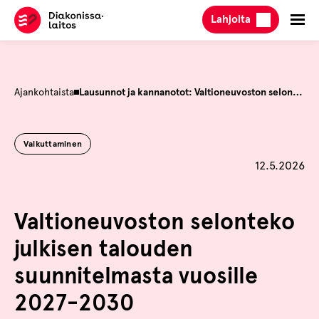
Hyppää
Lahjoita
sisältöön
Ajankohtaista
Lausunnot ja kannanotot: Valtioneuvoston selonteko julkisen talouden suunnitelmasta vuosille 2027-2030
Vaikuttaminen
Julkaistu
12.5.2026
Valtioneuvoston selonteko
julkisen talouden
suunnitelmasta vuosille
2027-2030