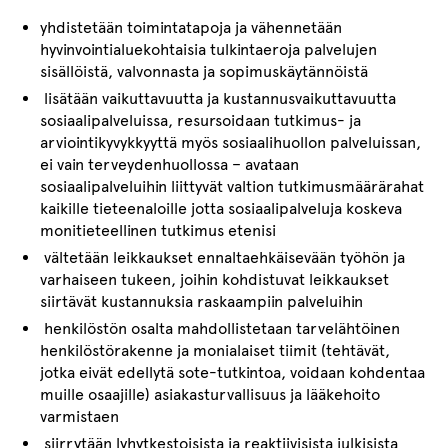
yhdistetään toimintatapoja ja vähennetään
hyvinvointialuekohtaisia tulkintaeroja palvelujen
sisällöistä, valvonnasta ja sopimuskäytännöistä
lisätään vaikuttavuutta ja kustannusvaikuttavuutta
sosiaalipalveluissa, resursoidaan tutkimus- ja
arviointikyvykkyyttä myös sosiaalihuollon palveluissan,
ei vain terveydenhuollossa – avataan
sosiaalipalveluihin liittyvät valtion tutkimusmäärärahat
kaikille tieteenaloille jotta sosiaalipalveluja koskeva
monitieteellinen tutkimus etenisi
vältetään leikkaukset ennaltaehkäisevään työhön ja
varhaiseen tukeen, joihin kohdistuvat leikkaukset
siirtävät kustannuksia raskaampiin palveluihin
henkilöstön osalta mahdollistetaan tarvelähtöinen
henkilöstörakenne ja monialaiset tiimit (tehtävät,
jotka eivät edellytä sote-tutkintoa, voidaan kohdentaa
muille osaajille) asiakasturvallisuus ja lääkehoito
varmistaen
siirrytään lyhytkestoisista ja reaktiivisista julkisista