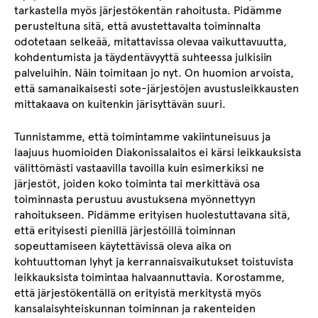
tarkastella myös järjestökentän rahoitusta. Pidämme
perusteltuna sitä, että avustettavalta toiminnalta
odotetaan selkeää, mitattavissa olevaa vaikuttavuutta,
kohdentumista ja täydentävyyttä suhteessa julkisiin
palveluihin. Näin toimitaan jo nyt. On huomion arvoista,
että samanaikaisesti sote-järjestöjen avustusleikkausten
mittakaava on kuitenkin järisyttävän suuri.
Tunnistamme, että toimintamme vakiintuneisuus ja
laajuus huomioiden Diakonissalaitos ei kärsi leikkauksista
välittömästi vastaavilla tavoilla kuin esimerkiksi ne
järjestöt, joiden koko toiminta tai merkittävä osa
toiminnasta perustuu avustuksena myönnettyyn
rahoitukseen. Pidämme erityisen huolestuttavana sitä,
että erityisesti pienillä järjestöillä toiminnan
sopeuttamiseen käytettävissä oleva aika on
kohtuuttoman lyhyt ja kerrannaisvaikutukset toistuvista
leikkauksista toimintaa halvaannuttavia. Korostamme,
että järjestökentällä on erityistä merkitystä myös
kansalaisyhteiskunnan toiminnan ja rakenteiden