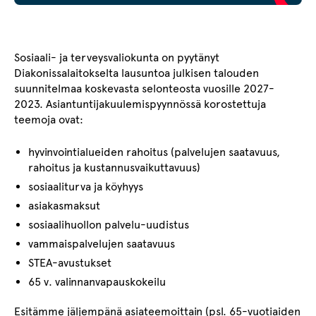
Sosiaali- ja terveysvaliokunta on pyytänyt
Diakonissalaitokselta lausuntoa julkisen talouden
suunnitelmaa koskevasta selonteosta vuosille 2027-
2023. Asiantuntijakuulemispyynnössä korostettuja
teemoja ovat:
hyvinvointialueiden rahoitus (palvelujen saatavuus,
rahoitus ja kustannusvaikuttavuus)
sosiaaliturva ja köyhyys
asiakasmaksut
sosiaalihuollon palvelu-uudistus
vammaispalvelujen saatavuus
STEA-avustukset
65 v. valinnanvapauskokeilu
Esitämme jäljempänä asiateemoittain (psl. 65-vuotiaiden