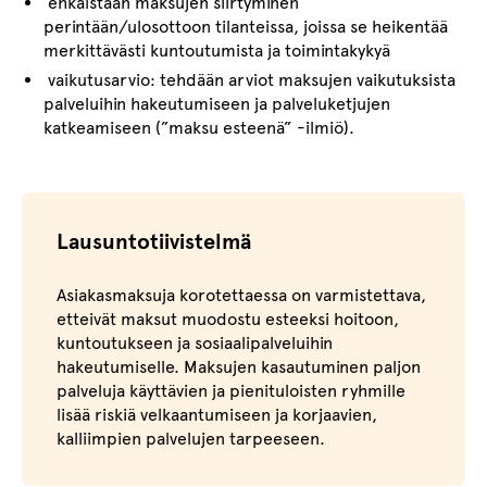
ehkäistään maksujen siirtyminen
perintään/ulosottoon tilanteissa, joissa se heikentää
merkittävästi kuntoutumista ja toimintakykyä
vaikutusarvio: tehdään arviot maksujen vaikutuksista
palveluihin hakeutumiseen ja palveluketjujen
katkeamiseen (”maksu esteenä” -ilmiö).
Lausuntotiivistelmä
Asiakasmaksuja korotettaessa on varmistettava,
etteivät maksut muodostu esteeksi hoitoon,
kuntoutukseen ja sosiaalipalveluihin
hakeutumiselle. Maksujen kasautuminen paljon
palveluja käyttävien ja pienituloisten ryhmille
lisää riskiä velkaantumiseen ja korjaavien,
kalliimpien palvelujen tarpeeseen.