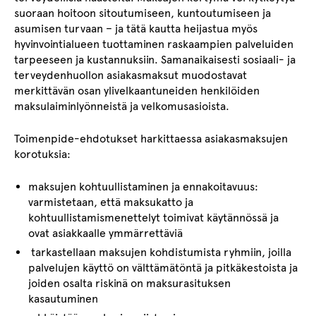
suoraan hoitoon sitoutumiseen, kuntoutumiseen ja
asumisen turvaan – ja tätä kautta heijastua myös
hyvinvointialueen tuottaminen raskaampien palveluiden
tarpeeseen ja kustannuksiin. Samanaikaisesti sosiaali- ja
terveydenhuollon asiakasmaksut muodostavat
merkittävän osan ylivelkaantuneiden henkilöiden
maksulaiminlyönneistä ja velkomusasioista.
Toimenpide-ehdotukset harkittaessa asiakasmaksujen
korotuksia:
maksujen kohtuullistaminen ja ennakoitavuus:
varmistetaan, että maksukatto ja
kohtuullistamismenettelyt toimivat käytännössä ja
ovat asiakkaalle ymmärrettäviä
tarkastellaan maksujen kohdistumista ryhmiin, joilla
palvelujen käyttö on välttämätöntä ja pitkäkestoista ja
joiden osalta riskinä on maksurasituksen
kasautuminen