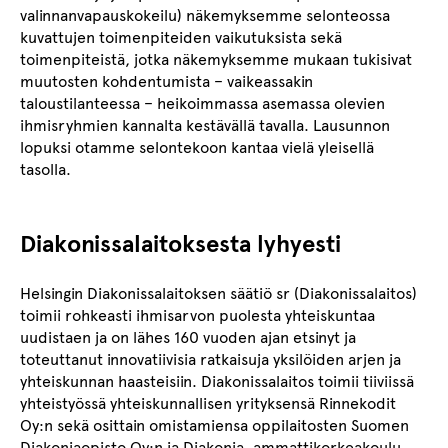
valinnanvapauskokeilu) näkemyksemme selonteossa
kuvattujen toimenpiteiden vaikutuksista sekä
toimenpiteistä, jotka näkemyksemme mukaan tukisivat
muutosten kohdentumista – vaikeassakin
taloustilanteessa – heikoimmassa asemassa olevien
ihmisryhmien kannalta kestävällä tavalla. Lausunnon
lopuksi otamme selontekoon kantaa vielä yleisellä
tasolla.
Diakonissalaitoksesta lyhyesti
Helsingin Diakonissalaitoksen säätiö sr (Diakonissalaitos)
toimii rohkeasti ihmisarvon puolesta yhteiskuntaa
uudistaen ja on lähes 160 vuoden ajan etsinyt ja
toteuttanut innovatiivisia ratkaisuja yksilöiden arjen ja
yhteiskunnan haasteisiin. Diakonissalaitos toimii tiiviissä
yhteistyössä yhteiskunnallisen yrityksensä Rinnekodit
Oy:n sekä osittain omistamiensa oppilaitosten Suomen
Diakoniaopisto Oy:n ja Diakonia‑ ammattikorkeakoulu