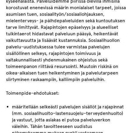
kyseenalaista. Palveluidemme piirissä olevilla ihmisillä
korostuvat enenevissä määrin monialaiset tarpeet, joissa
asumisen tuen, sosiaalityön/sosiaaliohjauksen,
mielenterveys- ja päihdepalveluiden sekä kuntoutuksen
tarve limittyvät. Rajapintojen epäselvyys ja alueelliset
tulkintaerot hidastavat palveluun pääsyä, heikentävät
vaikuttavuutta ja lisäävät kustannuksia. Sosiaalihuollon
palvelu-uudistuksessa tulee varmistaa palvelujen
sisällöllinen selkeys, rajapintojen toimivuus ja
valtakunnallisesti yhdenmukainen ohjeistus sekä
toimeenpanon riittävä resursointi. Muutoin riskinä on
oikea-aikaisen tuen heikentyminen ja palvelutarpeen
siirtyminen raskaampiin, kalliimpiin palveluihin.
Toimenpide-ehdotukset:
määritellään selkeästi palvelujen sisällöt ja rajapinnat
(mm. sosiaalihuolto–lastensuojelu–terveydenhuolto)
ja vastuut, jotta asiakas ei putoa palveluverkon
väleihin. Tähän tavoitteeseen uudistus
näkemyksemme mukaan pyrkii vastaamaan.