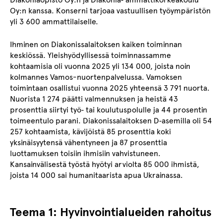
Oy:n kanssa. Konserni tarjoaa vastuullisen työympäristön
yli 3 600 ammattilaiselle.
Ihminen on Diakonissalaitoksen kaiken toiminnan
keskiössä. Yleishyödyllisessä toiminnassamme
kohtaamisia oli vuonna 2025 yli 134 000, joista noin
kolmannes Vamos-nuortenpalvelussa. Vamoksen
toimintaan osallistui vuonna 2025 yhteensä 3 791 nuorta.
Nuorista 1 274 päätti valmennuksen ja heistä 43
prosenttia siirtyi työ‑ tai koulutuspolulle ja 44 prosentin
toimeentulo parani. Diakonissalaitoksen D‑asemilla oli 54
257 kohtaamista, kävijöistä 85 prosenttia koki
yksinäisyytensä vähentyneen ja 87 prosenttia
luottamuksen toisiin ihmisiin vahvistuneen.
Kansainvälisestä työstä hyötyi arviolta 85 000 ihmistä,
joista 14 000 sai humanitaarista apua Ukrainassa.
Teema 1: Hyvinvointialueiden rahoitus