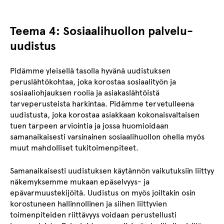
Teema 4: Sosiaalihuollon palvelu-
uudistus
Pidämme yleisellä tasolla hyvänä uudistuksen
peruslähtökohtaa, joka korostaa sosiaalityön ja
sosiaaliohjauksen roolia ja asiakaslähtöistä
tarveperusteista harkintaa. Pidämme tervetulleena
uudistusta, joka korostaa asiakkaan kokonaisvaltaisen
tuen tarpeen arviointia ja jossa huomioidaan
samanaikaisesti varsinainen sosiaalihuollon ohella myös
muut mahdolliset tukitoimenpiteet.
Samanaikaisesti uudistuksen käytännön vaikutuksiin liittyy
näkemyksemme mukaan epäselvyys- ja
epävarmuustekijöitä. Uudistus on myös joiltakin osin
korostuneen hallinnollinen ja siihen liittyvien
toimenpiteiden riittävyys voidaan perustellusti