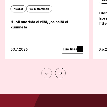
Vai
Nuoret
Vaikuttaminen
Luonn
lapse
Huoli nuorista ei riitä, jos heitä ei
liitt
kuunnella
Lue lisää
30.7.2026
8.6.