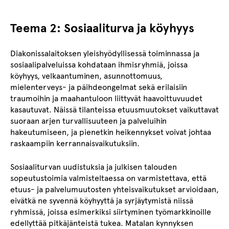
Teema 2: Sosiaaliturva ja köyhyys
Diakonissalaitoksen yleishyödyllisessä toiminnassa ja
sosiaalipalveluissa kohdataan ihmisryhmiä, joissa
köyhyys, velkaantuminen, asunnottomuus,
mielenterveys- ja päihdeongelmat sekä erilaisiin
traumoihin ja maahantuloon liittyvät haavoittuvuudet
kasautuvat. Näissä tilanteissa etuusmuutokset vaikuttavat
suoraan arjen turvallisuuteen ja palveluihin
hakeutumiseen, ja pienetkin heikennykset voivat johtaa
raskaampiin kerrannaisvaikutuksiin.
Sosiaaliturvan uudistuksia ja julkisen talouden
sopeutustoimia valmisteltaessa on varmistettava, että
etuus- ja palvelumuutosten yhteisvaikutukset arvioidaan,
eivätkä ne syvennä köyhyyttä ja syrjäytymistä niissä
ryhmissä, joissa esimerkiksi siirtyminen työmarkkinoille
edellyttää pitkäjänteistä tukea. Matalan kynnyksen