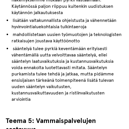
Käytännössä paljon riippuu kuitenkin uudistuksen
käytännön jalkautuksesta
lisätään valtakunnallista ohjeistusta ja vähennetään
hyvinvointialuekohtaisia tulkintaeroja
mahdollistetaan uusien työmuotojen ja teknologisten
ratkaisujen joustava käyttöönotto
sääntelyä tulee pyrkiä keventämään erityisesti
vähentämällä uutta velvoittavaa sääntelyä, ellei
sääntelyn laatuvaikutuksia ja kustannusvaikutuksia
voida ennakolta luotettavasti mitata. Sääntelyn
purkamista tulee tehdä ja jatkaa, mutta pidämme
ensisijaisen tärkeänä toimenpiteenä lisätä tulevan
uuden sääntelyn vaikutusten,
kustannusvaikuttavuuden ja ristiinvaikutusten
arviointia
Teema 5: Vammaispalvelujen