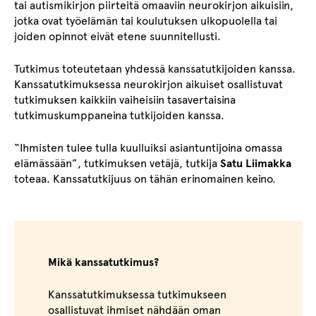
tai autismikirjon piirteitä omaaviin neurokirjon aikuisiin,
jotka ovat työelämän tai koulutuksen ulkopuolella tai
joiden opinnot eivät etene suunnitellusti.
Tutkimus toteutetaan yhdessä kanssatutkijoiden kanssa.
Kanssatutkimuksessa neurokirjon aikuiset osallistuvat
tutkimuksen kaikkiin vaiheisiin tasavertaisina
tutkimuskumppaneina tutkijoiden kanssa.
“Ihmisten tulee tulla kuulluiksi asiantuntijoina omassa
elämässään”, tutkimuksen vetäjä, tutkija
Satu Liimakka
toteaa. Kanssatutkijuus on tähän erinomainen keino.
Mikä kanssatutkimus?
Kanssatutkimuksessa tutkimukseen
osallistuvat ihmiset nähdään oman