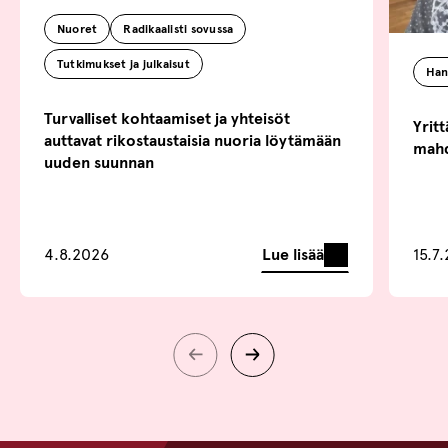
Nuoret
Radikaalisti sovussa
Tutkimukset ja julkaisut
Han
Turvalliset kohtaamiset ja yhteisöt
Yritt
auttavat rikostaustaisia nuoria löytämään
mahd
uuden suunnan
Lue lisää
4.8.2026
15.7