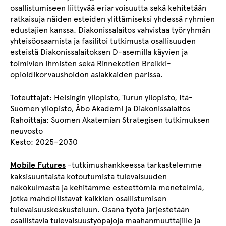
osallistumiseen liittyvää eriarvoisuutta sekä kehitetään
ratkaisuja näiden esteiden ylittämiseksi yhdessä ryhmien
edustajien kanssa. Diakonissalaitos vahvistaa työryhmän
yhteisöosaamista ja fasilitoi tutkimusta osallisuuden
esteistä Diakonissalaitoksen D-asemilla käyvien ja
toimivien ihmisten sekä Rinnekotien Breikki-
opioidikorvaushoidon asiakkaiden parissa.
Toteuttajat: Helsingin yliopisto, Turun yliopisto, Itä-
Suomen yliopisto, Åbo Akademi ja Diakonissalaitos
Rahoittaja: Suomen Akatemian Strategisen tutkimuksen
neuvosto
Kesto: 2025–2030
Mobile Futures
-tutkimushankkeessa tarkastelemme
kaksisuuntaista kotoutumista tulevaisuuden
näkökulmasta ja kehitämme esteettömiä menetelmiä,
jotka mahdollistavat kaikkien osallistumisen
tulevaisuuskeskusteluun. Osana työtä järjestetään
osallistavia tulevaisuustyöpajoja maahanmuuttajille ja