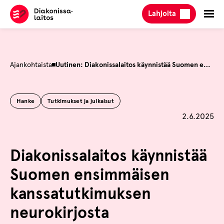
Hyppää
Lahjoita
sisältöön
Ajankohtaista
Uutinen: Diakonissalaitos käynnistää Suomen ensimmäisen kanssatutkimuksen neurokirjosta
Hanke
Tutkimukset ja julkaisut
Julkaistu
2.6.2025
Diakonissalaitos käynnistää
Suomen ensimmäisen
kanssatutkimuksen
neurokirjosta