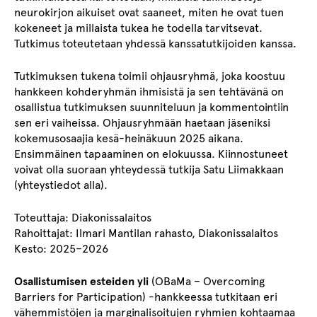
neurokirjon aikuiset ovat saaneet, miten he ovat tuen
kokeneet ja millaista tukea he todella tarvitsevat.
Tutkimus toteutetaan yhdessä kanssatutkijoiden kanssa.
Tutkimuksen tukena toimii ohjausryhmä, joka koostuu
hankkeen kohderyhmän ihmisistä ja sen tehtävänä on
osallistua tutkimuksen suunniteluun ja kommentointiin
sen eri vaiheissa. Ohjausryhmään haetaan jäseniksi
kokemusosaajia kesä-heinäkuun 2025 aikana.
Ensimmäinen tapaaminen on elokuussa. Kiinnostuneet
voivat olla suoraan yhteydessä tutkija Satu Liimakkaan
(yhteystiedot alla).
Toteuttaja: Diakonissalaitos
Rahoittajat: Ilmari Mantilan rahasto, Diakonissalaitos
Kesto: 2025–2026
Osallistumisen esteiden yli
(OBaMa – Overcoming
Barriers for Participation) -hankkeessa tutkitaan eri
vähemmistöjen ja marginalisoitujen ryhmien kohtaamaa