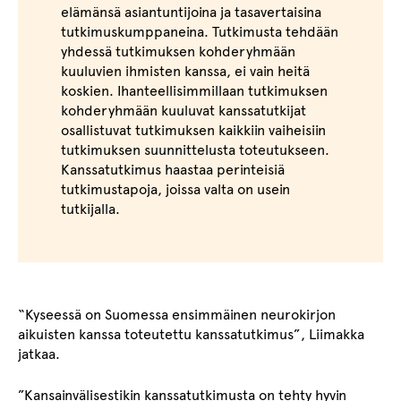
elämänsä asiantuntijoina ja tasavertaisina
tutkimuskumppaneina. Tutkimusta tehdään
yhdessä tutkimuksen kohderyhmään
kuuluvien ihmisten kanssa, ei vain heitä
koskien. Ihanteellisimmillaan tutkimuksen
kohderyhmään kuuluvat kanssatutkijat
osallistuvat tutkimuksen kaikkiin vaiheisiin
tutkimuksen suunnittelusta toteutukseen.
Kanssatutkimus haastaa perinteisiä
tutkimustapoja, joissa valta on usein
tutkijalla.
“Kyseessä on Suomessa ensimmäinen neurokirjon
aikuisten kanssa toteutettu kanssatutkimus”, Liimakka
jatkaa.
”Kansainvälisestikin kanssatutkimusta on tehty hyvin