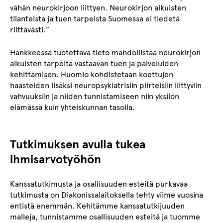
vähän neurokirjoon liittyen. Neurokirjon aikuisten
tilanteista ja tuen tarpeista Suomessa ei tiedetä
riittävästi.”
Hankkeessa tuotettava tieto mahdollistaa neurokirjon
aikuisten tarpeita vastaavan tuen ja palveluiden
kehittämisen. Huomio kohdistetaan koettujen
haasteiden lisäksi neuropsykiatrisiin piirteisiin liittyviin
vahvuuksiin ja niiden tunnistamiseen niin yksilön
elämässä kuin yhteiskunnan tasolla.
Tutkimuksen avulla tukea
ihmisarvotyöhön
Kanssatutkimusta ja osallisuuden esteitä purkavaa
tutkimusta on Diakonissalaitoksella tehty viime vuosina
entistä enemmän. Kehitämme kanssatutkijuuden
malleja, tunnistamme osallisuuden esteitä ja tuomme