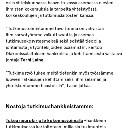
esiin yhteiskunnassa haavoittuvassa asemassa olevien
ihmisten kokemuksia ja tarpeita yhteistyössä
korkeakoulujen ja tutkimuslaitosten kanssa.
”Tutkimustoimintamme tavoitteena on vahvistaa
ihmisarvotyömme vaikuttavuutta ja asemaa
tutkimusekosysteemeissä sekä edistää tiedolla
johtamista ja työntekijöiden osaamista”, kertoo
Diakonissalaitoksen hankkeista ja kehittämisestä vastaava
johtaja
Terhi Laine
.
”Tutkimustyö tukee meitä tietenkin myös työssämme
luovien ratkaisujen kehittämiseksi ihmiselämän ja
yhteiskuntamme haasteisiin”, Laine jatkaa.
Nostoja tutkimushankkeistamme:
Tukea neurokirjolle kokemusvoimalla
-hankkeen
tutkimuksessa kartoitetaan, millaisia tukimuotoja