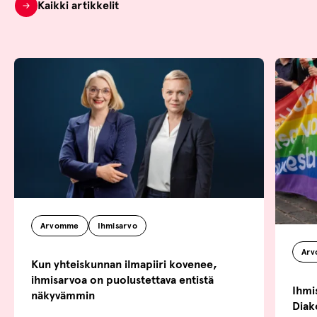
Kaikki artikkelit
Arvomme
Ihmisarvo
Ar
Kun yhteiskunnan ilmapiiri kovenee,
ihmisarvoa on puolustettava entistä
Ihmi
näkyvämmin
Diak