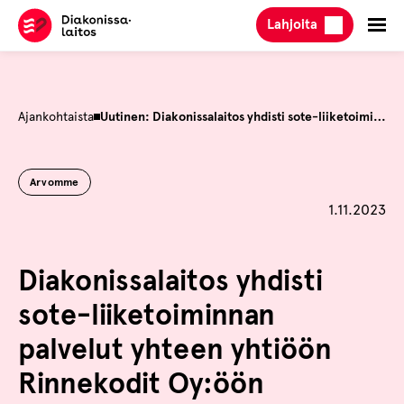
Hyppää
Lahjoita
sisältöön
Ajankohtaista
Uutinen: Diakonissalaitos yhdisti sote-liiketoiminnan palvelut yhteen yhtiöön Rinnekodit Oy:öön
Arvomme
Julkaistu
1.11.2023
Diakonissalaitos yhdisti
sote-liiketoiminnan
palvelut yhteen yhtiöön
Rinnekodit Oy:öön