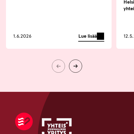
Helsi
yhte
Lue lisää
1.6.2026
12.5