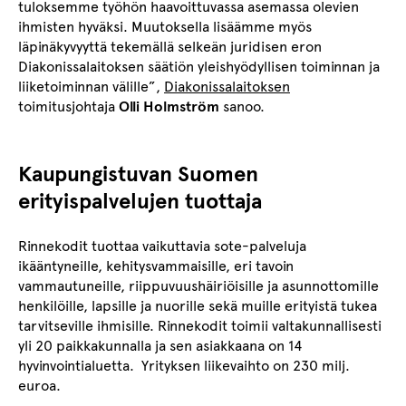
tuloksemme työhön haavoittuvassa asemassa olevien
ihmisten hyväksi. Muutoksella lisäämme myös
läpinäkyvyyttä tekemällä selkeän juridisen eron
Diakonissalaitoksen säätiön yleishyödyllisen toiminnan ja
liiketoiminnan välille”,
Diakonissalaitoksen
toimitusjohtaja
Olli Holmström
sanoo.
Kaupungistuvan Suomen
erityispalvelujen tuottaja
Rinnekodit tuottaa vaikuttavia sote-palveluja
ikääntyneille, kehitysvammaisille, eri tavoin
vammautuneille, riippuvuushäiriöisille ja asunnottomille
henkilöille, lapsille ja nuorille sekä muille erityistä tukea
tarvitseville ihmisille. Rinnekodit toimii valtakunnallisesti
yli 20 paikkakunnalla ja sen asiakkaana on 14
hyvinvointialuetta. Yrityksen liikevaihto on 230 milj.
euroa.