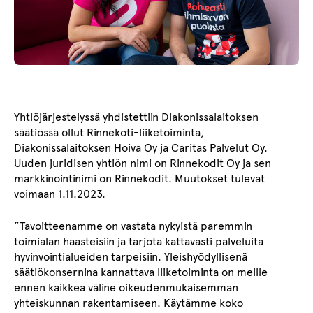
Yhtiöjärjestelyssä yhdistettiin Diakonissalaitoksen
säätiössä ollut Rinnekoti-liiketoiminta,
Diakonissalaitoksen Hoiva Oy ja Caritas Palvelut Oy.
Uuden juridisen yhtiön nimi on
Rinnekodit Oy
ja sen
markkinointinimi on Rinnekodit. Muutokset tulevat
voimaan 1.11.2023.
”Tavoitteenamme on vastata nykyistä paremmin
toimialan haasteisiin ja tarjota kattavasti palveluita
hyvinvointialueiden tarpeisiin. Yleishyödyllisenä
säätiökonsernina kannattava liiketoiminta on meille
ennen kaikkea väline oikeudenmukaisemman
yhteiskunnan rakentamiseen. Käytämme koko