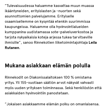
”Tulevaisuudessa haluamme kasvattaa muun muassa
ikääntyneiden, erityislasten ja -nuorten sekä
asunnottomien palvelujamme. Erityiselle
osaamisellemme on kysyntää etenkin suurimmissa
kaupungeissa. Haluamme olla hyvinvointialueiden
kumppanina uudistamassa sote-palveluverkostoa ja
tarjota nykyaikaisia koteja arjessa tukea tarvitseville
ihmisille”, sanoo Rinnekotien liiketoimintajohtaja
Leila
Rutanen
.
Mukana asiakkaan elämän polulla
Rinnekodit on Diakonissalaitoksen 100 % omistama
yritys. Yli 155-vuotiaan säätiön arvot näkyvät vahvasti
myös uuden yrityksen toiminnassa. Sekä henkilöstön että
asiakkaiden hyvinvointiin panostetaan.
”Jokaisen asiakkaamme elämän polku on omanlaisensa.