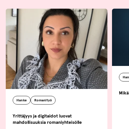
Han
Mikä
Hanke
Romanityö
Yrittäjyys ja digitaidot luovat
mahdollisuuksia romaniyhteisölle