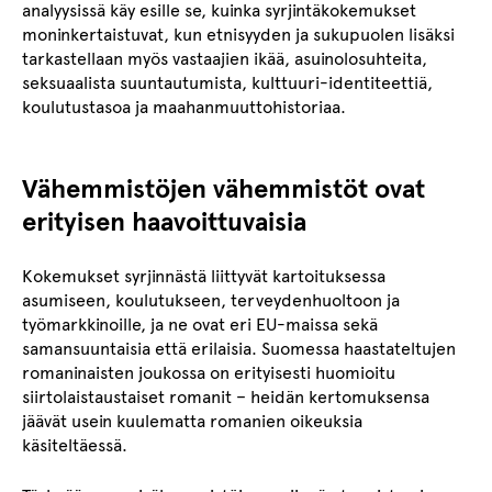
analyysissä käy esille se, kuinka syrjintäkokemukset
moninkertaistuvat, kun etnisyyden ja sukupuolen lisäksi
tarkastellaan myös vastaajien ikää, asuinolosuhteita,
seksuaalista suuntautumista, kulttuuri-identiteettiä,
koulutustasoa ja maahanmuuttohistoriaa.
Vähemmistöjen vähemmistöt ovat
erityisen haavoittuvaisia
Kokemukset syrjinnästä liittyvät kartoituksessa
asumiseen, koulutukseen, terveydenhuoltoon ja
työmarkkinoille, ja ne ovat eri EU-maissa sekä
samansuuntaisia että erilaisia. Suomessa haastateltujen
romaninaisten joukossa on erityisesti huomioitu
siirtolaistaustaiset romanit – heidän kertomuksensa
jäävät usein kuulematta romanien oikeuksia
käsiteltäessä.