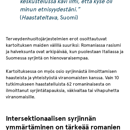
keskustelussa kävi ilmi, että kyse oli
minun etnisyydestäni.”
(
Haastateltava
, Suomi)
Terveydenhuoltojärjestelmien erot osoittautuvat
kartoituksen maiden välillä suuriksi: Romaniassa rasismi
ja halveksunta ovat arkipäivää, kun puolestaan Italiassa ja
Suomessa syrjintä on hienovaraisempaa.
Kartoituksessa on myös osio syrjinnästä ilmoittamisen
haasteista ja yhteistyöstä viranomaisten kanssa. Vain 10
tutkimukseen haastatelluista 62 romaninaisesta on
ilmoittanut syrjintätapauksia, väkivaltaa tai vihapuhetta
viranomaisille.
Intersektionaalisen syrjinnän
ymmärtäminen on tärkeää romanien