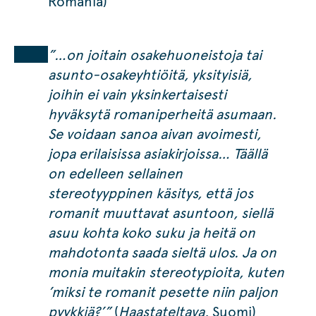
Romania)
”…on joitain osakehuoneistoja tai
asunto-osakeyhtiöitä, yksityisiä,
joihin ei vain yksinkertaisesti
hyväksytä romaniperheitä asumaan.
Se voidaan sanoa aivan avoimesti,
jopa erilaisissa asiakirjoissa… Täällä
on edelleen sellainen
stereotyyppinen käsitys, että jos
romanit muuttavat asuntoon, siellä
asuu kohta koko suku ja heitä on
mahdotonta saada sieltä ulos. Ja on
monia muitakin stereotypioita, kuten
’miksi te romanit pesette niin paljon
pyykkiä?’”
(
Haastateltava
, Suomi)