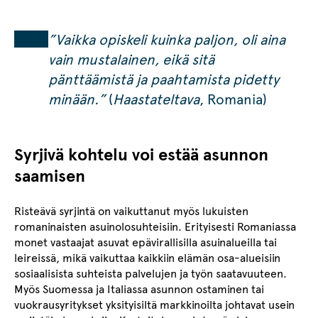
”Vaikka opiskeli kuinka paljon, oli aina
vain mustalainen, eikä sitä
pänttäämistä ja paahtamista pidetty
minään.”
(
Haastateltava
, Romania)
Syrjivä kohtelu voi estää asunnon
saamisen
Risteävä syrjintä on vaikuttanut myös lukuisten
romaninaisten asuinolosuhteisiin. Erityisesti Romaniassa
monet vastaajat asuvat epävirallisilla asuinalueilla tai
leireissä, mikä vaikuttaa kaikkiin elämän osa-alueisiin
sosiaalisista suhteista palvelujen ja työn saatavuuteen.
Myös Suomessa ja Italiassa asunnon ostaminen tai
vuokrausyritykset yksityisiltä markkinoilta johtavat usein