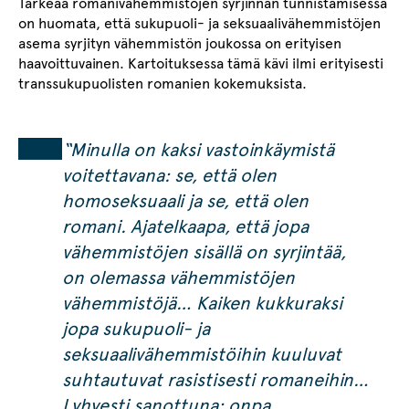
Tärkeää romanivähemmistöjen syrjinnän tunnistamisessa
on huomata, että sukupuoli- ja seksuaalivähemmistöjen
asema syrjityn vähemmistön joukossa on erityisen
haavoittuvainen. Kartoituksessa tämä kävi ilmi erityisesti
transsukupuolisten romanien kokemuksista.
“Minulla on kaksi vastoinkäymistä
voitettavana: se, että olen
homoseksuaali ja se, että olen
romani. Ajatelkaapa, että jopa
vähemmistöjen sisällä on syrjintää,
on olemassa vähemmistöjen
vähemmistöjä… Kaiken kukkuraksi
jopa sukupuoli- ja
seksuaalivähemmistöihin kuuluvat
suhtautuvat rasistisesti romaneihin…
Lyhyesti sanottuna: onpa