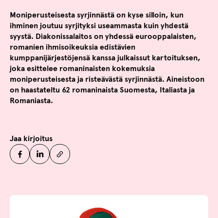
Moniperusteisesta syrjinnästä on kyse silloin, kun
ihminen joutuu syrjityksi useammasta kuin yhdestä
syystä. Diakonissalaitos on yhdessä eurooppalaisten,
romanien ihmisoikeuksia edistävien
kumppanijärjestöjensä kanssa julkaissut kartoituksen,
joka esittelee romaninaisten kokemuksia
moniperusteisesta ja risteävästä syrjinnästä. Aineistoon
on haastateltu 62 romaninaista Suomesta, Italiasta ja
Romaniasta.
Jaa kirjoitus