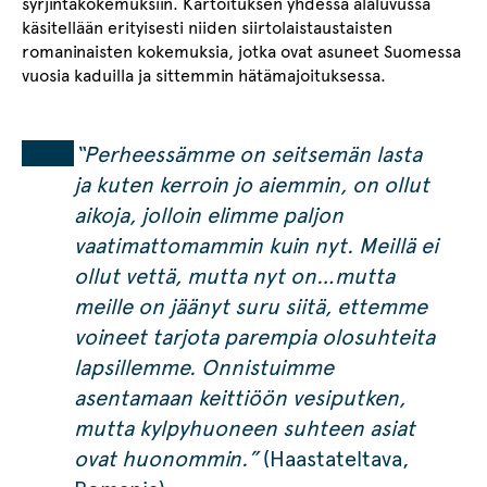
syrjintäkokemuksiin. Kartoituksen yhdessä alaluvussa
käsitellään erityisesti niiden siirtolaistaustaisten
romaninaisten kokemuksia, jotka ovat asuneet Suomessa
vuosia kaduilla ja sittemmin hätämajoituksessa.
“Perheessämme on seitsemän lasta
ja kuten kerroin jo aiemmin, on ollut
aikoja, jolloin elimme paljon
vaatimattomammin kuin nyt. Meillä ei
ollut vettä, mutta nyt on…mutta
meille on jäänyt suru siitä, ettemme
voineet tarjota parempia olosuhteita
lapsillemme. Onnistuimme
asentamaan keittiöön vesiputken,
mutta kylpyhuoneen suhteen asiat
ovat huonommin.”
(Haastateltava,