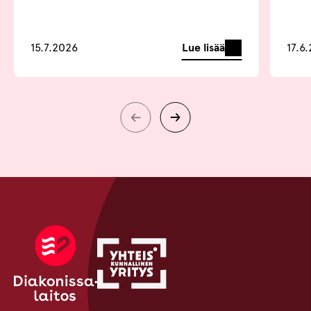
Lue lisää
15.7.2026
17.6