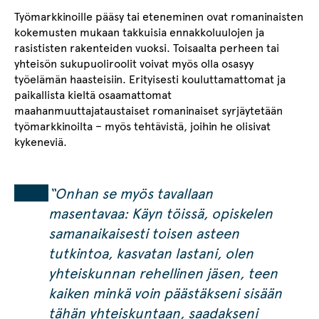
Työmarkkinoille pääsy tai eteneminen ovat romaninaisten
kokemusten mukaan takkuisia ennakkoluulojen ja
rasististen rakenteiden vuoksi. Toisaalta perheen tai
yhteisön sukupuoliroolit voivat myös olla osasyy
työelämän haasteisiin. Erityisesti kouluttamattomat ja
paikallista kieltä osaamattomat
maahanmuuttajataustaiset romaninaiset syrjäytetään
työmarkkinoilta – myös tehtävistä, joihin he olisivat
kykeneviä.
“Onhan se myös tavallaan
masentavaa: Käyn töissä, opiskelen
samanaikaisesti toisen asteen
tutkintoa, kasvatan lastani, olen
yhteiskunnan rehellinen jäsen, teen
kaiken minkä voin päästäkseni sisään
tähän yhteiskuntaan, saadakseni