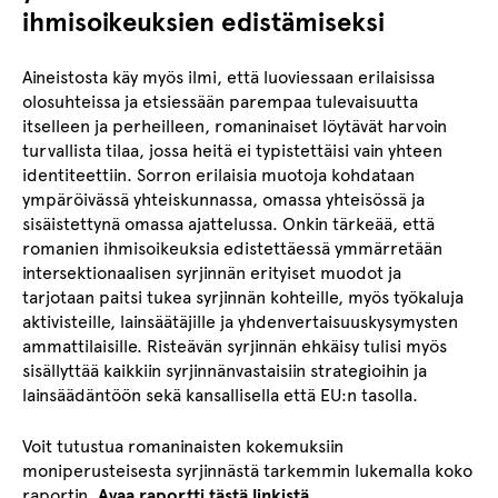
ihmisoikeuksien edistämiseksi
Aineistosta käy myös ilmi, että luoviessaan erilaisissa
olosuhteissa ja etsiessään parempaa tulevaisuutta
itselleen ja perheilleen, romaninaiset löytävät harvoin
turvallista tilaa, jossa heitä ei typistettäisi vain yhteen
identiteettiin. Sorron erilaisia muotoja kohdataan
ympäröivässä yhteiskunnassa, omassa yhteisössä ja
sisäistettynä omassa ajattelussa. Onkin tärkeää, että
romanien ihmisoikeuksia edistettäessä ymmärretään
intersektionaalisen syrjinnän erityiset muodot ja
tarjotaan paitsi tukea syrjinnän kohteille, myös työkaluja
aktivisteille, lainsäätäjille ja yhdenvertaisuuskysymysten
ammattilaisille. Risteävän syrjinnän ehkäisy tulisi myös
sisällyttää kaikkiin syrjinnänvastaisiin strategioihin ja
lainsäädäntöön sekä kansallisella että EU:n tasolla.
Voit tutustua romaninaisten kokemuksiin
moniperusteisesta syrjinnästä tarkemmin lukemalla koko
raportin.
Avaa raportti tästä linkistä.