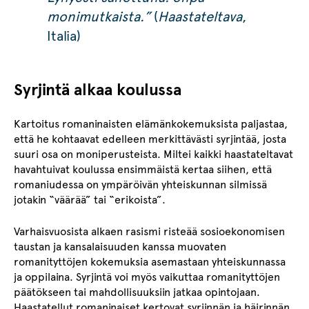
monimutkaista.”
(
Haastateltava
,
Italia)
Syrjintä alkaa koulussa
Kartoitus romaninaisten elämänkokemuksista paljastaa,
että he kohtaavat edelleen merkittävästi syrjintää, josta
suuri osa on moniperusteista. Miltei kaikki haastateltavat
havahtuivat koulussa ensimmäistä kertaa siihen, että
romaniudessa on ympäröivän yhteiskunnan silmissä
jotakin “väärää” tai “erikoista”.
Varhaisvuosista alkaen rasismi risteää sosioekonomisen
taustan ja kansalaisuuden kanssa muovaten
romanityttöjen kokemuksia asemastaan yhteiskunnassa
ja oppilaina. Syrjintä voi myös vaikuttaa romanityttöjen
päätökseen tai mahdollisuuksiin jatkaa opintojaan.
Haastatellut romaninaiset kertovat syrjinnän ja häirinnän