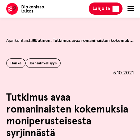
Hyppää
Lahjoita
sisältöön
Ajankohtaista
Uutinen: Tutkimus avaa romaninaisten kokemuksia moniperusteisesta syrjinnästä
Hanke
Kansainvälisyys
Julkaistu
5.10.2021
Tutkimus avaa
romaninaisten kokemuksia
moniperusteisesta
syrjinnästä