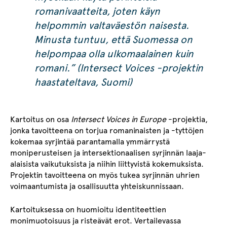
romanivaatteita, joten käyn
helpommin valtaväestön naisesta.
Minusta tuntuu, että Suomessa on
helpompaa olla ulkomaalainen kuin
romani.”
(Intersect Voices -projektin
haastateltava, Suomi)
Kartoitus on osa
Intersect Voices in Europe
-projektia,
jonka tavoitteena on torjua romaninaisten ja -tyttöjen
kokemaa syrjintää parantamalla ymmärrystä
moniperusteisen ja intersektionaalisen syrjinnän laaja-
alaisista vaikutuksista ja niihin liittyvistä kokemuksista.
Projektin tavoitteena on myös tukea syrjinnän uhrien
voimaantumista ja osallisuutta yhteiskunnissaan.
Kartoituksessa on huomioitu identiteettien
monimuotoisuus ja risteävät erot. Vertailevassa