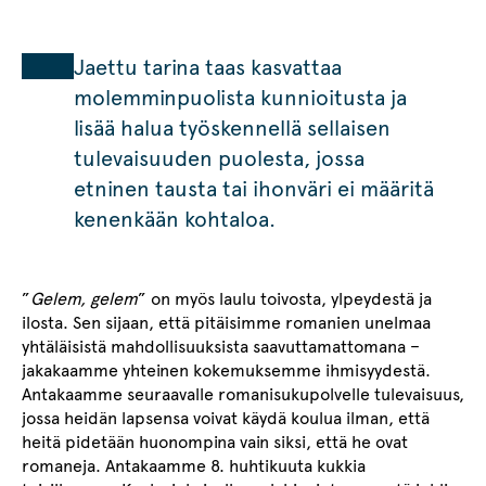
Jaettu tarina taas kasvattaa
molemminpuolista kunnioitusta ja
lisää halua työskennellä sellaisen
tulevaisuuden puolesta, jossa
etninen tausta tai ihonväri ei määritä
kenenkään kohtaloa.
”
Gelem, gelem
” on myös laulu toivosta, ylpeydestä ja
ilosta. Sen sijaan, että pitäisimme romanien unelmaa
yhtäläisistä mahdollisuuksista saavuttamattomana –
jakakaamme yhteinen kokemuksemme ihmisyydestä.
Antakaamme seuraavalle romanisukupolvelle tulevaisuus,
jossa heidän lapsensa voivat käydä koulua ilman, että
heitä pidetään huonompina vain siksi, että he ovat
romaneja. Antakaamme 8. huhtikuuta kukkia