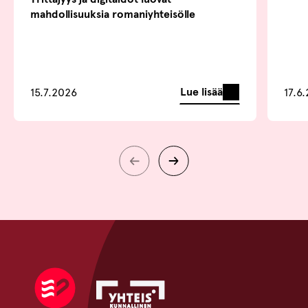
mahdollisuuksia romaniyhteisölle
Lue lisää
15.7.2026
17.6