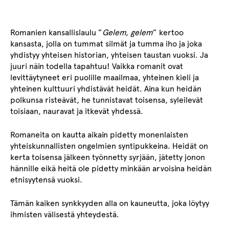
Romanien kansallislaulu ”
Gelem, gelem
” kertoo
kansasta, jolla on tummat silmät ja tumma iho ja joka
yhdistyy yhteisen historian, yhteisen taustan vuoksi. Ja
juuri näin todella tapahtuu! Vaikka romanit ovat
levittäytyneet eri puolille maailmaa, yhteinen kieli ja
yhteinen kulttuuri yhdistävät heidät. Aina kun heidän
polkunsa risteävät, he tunnistavat toisensa, syleilevät
toisiaan, nauravat ja itkevät yhdessä.
Romaneita on kautta aikain pidetty monenlaisten
yhteiskunnallisten ongelmien syntipukkeina. Heidät on
kerta toisensa jälkeen työnnetty syrjään, jätetty jonon
hännille eikä heitä ole pidetty minkään arvoisina heidän
etnisyytensä vuoksi.
Tämän kaiken synkkyyden alla on kauneutta, joka löytyy
ihmisten välisestä yhteydestä.