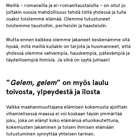
Meillä – romaneilla ja ei-romanitaustaisilla – on ollut jo
joitakin vuosia mahdollisuus tehdä töitä yhdessä ja tulla
osaksi toistemme elämää. Olemme tutustuneet
toistemme taustoihin, perheisiin ja haasteisiin.
Mutta ennen kaikkea olemme jakaneet keskenämme sitä
hyvää, mitä meillä kullakin on tarjota ja huomanneet, että
yhdessä olemme vahvempia, hauskempia, pätevämpiä ja
täydellisempiä ihmisiä. Ja siinä on syytä juhlaan!
”
Gelem, gelem
” on myös laulu
toivosta, ylpeydestä ja ilosta
Vaikka maahanmuuttajana elämisen kokemusta ajoittain
vihamielisessä maassa ei voi koskaan täysin ymmärtää
joku, joka on elänyt koko elämänsä etuoikeutettuna,
kokemusten jakaminen ja toisen ihmisen elämään
tutustuminen synnyttää yhteisen tarinan.