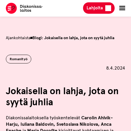
Hyppää
Lahjoita
sisältöön
Ajankohtaista
Blogi: Jokaisella on lahja, jota on syytä juhlia
Romanityö
Julkaistu
8.4.2024
Jokaisella on lahja, jota on
syytä juhlia
Diakonissalaitoksella työskentelevät
Carolin Ahlvik-
Harju, Iuliana Baldovin, Svetoslava Nikolova, Anca
Enache
ja
Maria Dorofte
kirjoittavat kohtaamisen ja